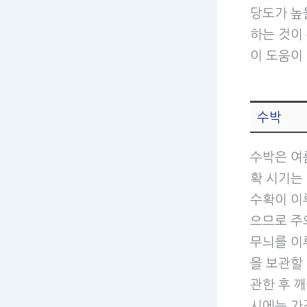
당도가 높
하는 것이
이 도움이
수박
수박은 여
확 시기는
수확이 이
으므로 주
무늬를 이
을 보관할
관한 후 깨
시에는 가