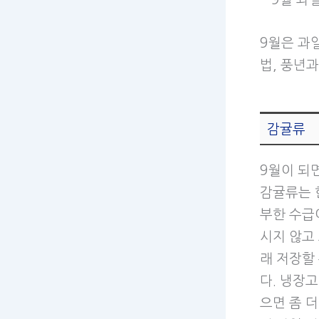
9월은 과
법, 풍년
감귤류
9월이 되
감귤류는 
부한 수급
시지 않고
래 저장할
다. 냉장
으면 좀 