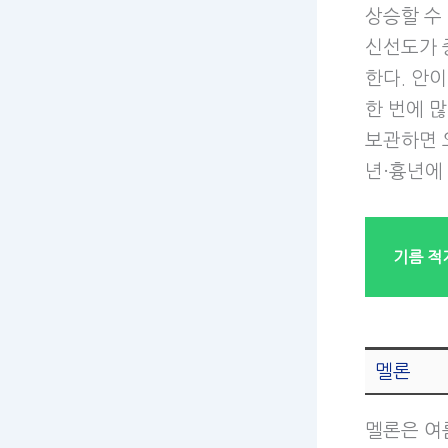
상승할 수
신선도가 
한다. 안
한 번에 
보관하면 
년·흉년에
기름 적
멜론
멜론은 여