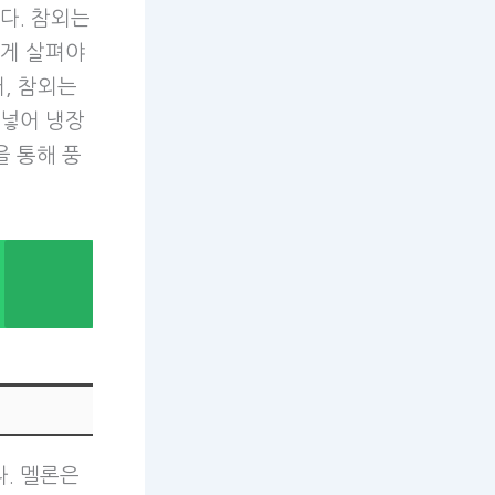
다. 참외는
하게 살펴야
, 참외는
 넣어 냉장
을 통해 풍
. 멜론은