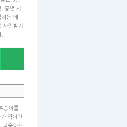
, 흉년 시
입하는 데
로 사랑받지
.
 복숭아를
아가 익어간
. 복숭아는