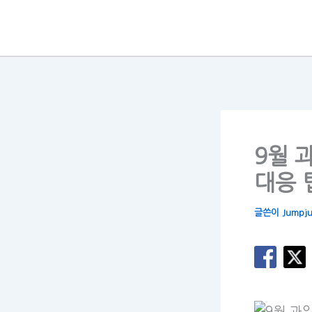
콘
텐
츠
로
건
너
뛰
9월 
기
대응 
글쓴이
Jumpj