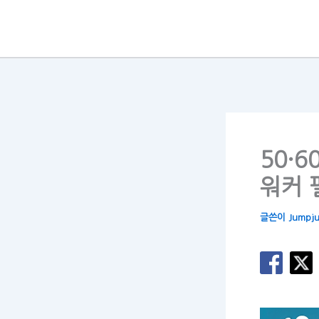
콘
텐
츠
로
건
너
뛰
50·
기
워커 
글쓴이
Jumpj