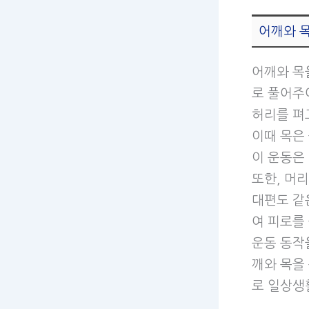
어깨와 
어깨와 목
로 풀어주어
허리를 펴
이때 목은
이 운동은
또한, 머
대편도 같
여 피로를
운동 동작
깨와 목을
로 일상생