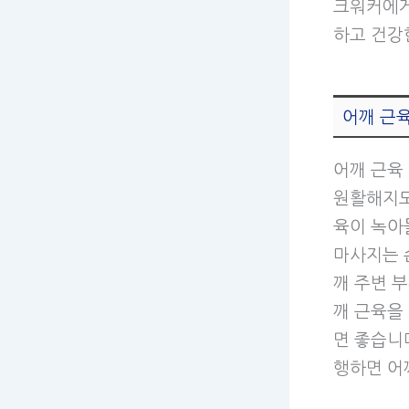
크워커에게
하고 건강
어깨 근
어깨 근육
원활해지도
육이 녹아
마사지는 
깨 주변 
깨 근육을
면 좋습니다
행하면 어