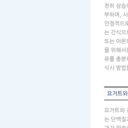
천히 상승
부하며, 
안정적으로
는 간식으
또는 아몬
을 위해서
유를 충분
식사 방법
요거트와
요거트와 
는 단백질