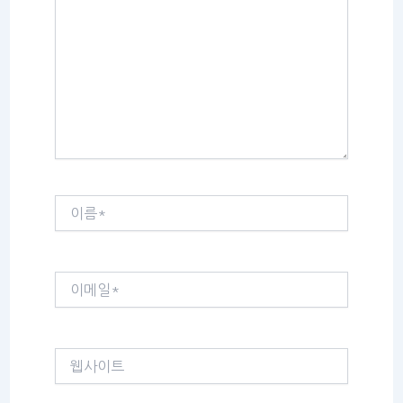
에
입
력
하
세
요...
이
름
*
이
메
일
*
웹
사
이