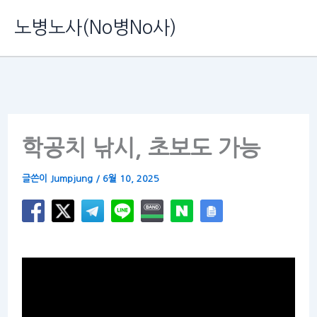
콘
노병노사(No병No사)
텐
츠
로
건
너
학공치 낚시, 초보도 가능
뛰
기
글쓴이
Jumpjung
/
6월 10, 2025