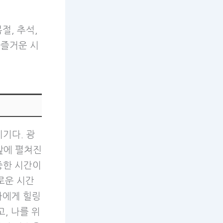
절, 추석,
 즐거운 시
기다. 광
앞에 펼쳐진
중한 시간이
로운 시간
나에게 힐링
, 나를 위