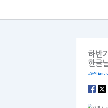
콘
텐
츠
로
건
너
뛰
하반기
기
한글날
글쓴이
Jumpj