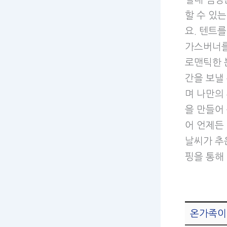
할 수 있
요. 텐트
가스버너를
로맨틱한 
간을 보낼
며 나만의
을 만들어
어 언제든
날씨가 추
핑을 통해
온가족이