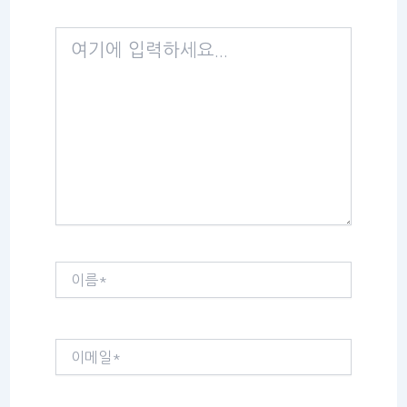
여
기
에
입
력
하
세
요...
이
름
*
이
메
일
*