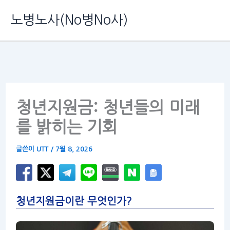
콘
노병노사(No병No사)
텐
츠
로
건
너
청년지원금: 청년들의 미래
뛰
를 밝히는 기회
기
글쓴이
UTT
/
7월 8, 2026
청년지원금이란 무엇인가?