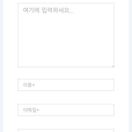
여
기
에
입
력
하
세
요...
이
름
*
이
메
일
*
웹