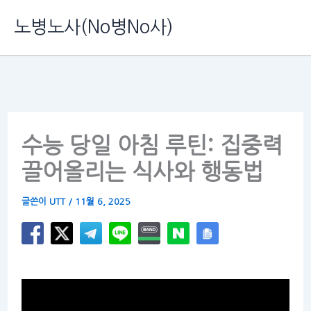
콘
노병노사(No병No사)
텐
츠
로
건
너
수능 당일 아침 루틴: 집중력
뛰
끌어올리는 식사와 행동법
기
글쓴이
UTT
/
11월 6, 2025