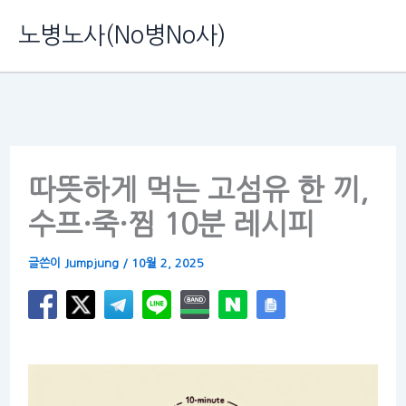
콘
노병노사(No병No사)
텐
츠
로
건
너
따뜻하게 먹는 고섬유 한 끼,
뛰
수프·죽·찜 10분 레시피
기
글쓴이
Jumpjung
/
10월 2, 2025