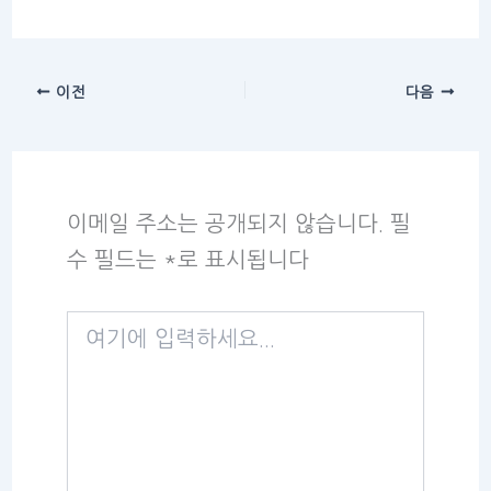
이전
다음
이메일 주소는 공개되지 않습니다.
필
수 필드는
*
로 표시됩니다
여
기
에
입
력
하
세
요...