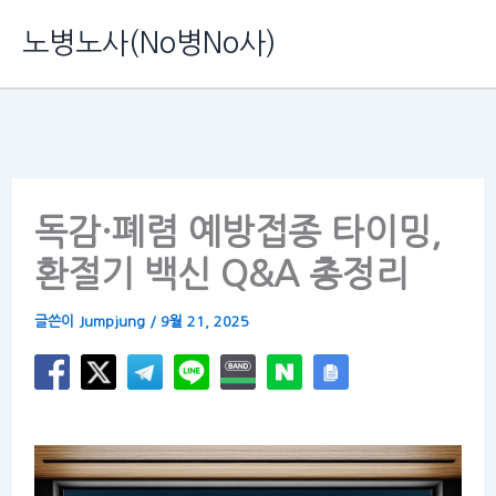
콘
노병노사(No병No사)
텐
츠
로
건
너
독감·폐렴 예방접종 타이밍,
뛰
환절기 백신 Q&A 총정리
기
글쓴이
Jumpjung
/
9월 21, 2025