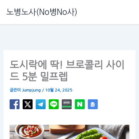
콘
노병노사(No병No사)
텐
츠
로
건
너
도시락에 딱! 브로콜리 사이
뛰
드 5분 밀프렙
기
글쓴이
Jumpjung
/
10월 24, 2025