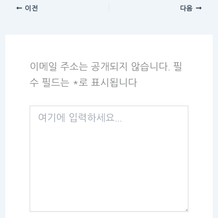
이전
다음
이메일 주소는 공개되지 않습니다.
필
수 필드는
*
로 표시됩니다
여
기
에
입
력
하
세
요...