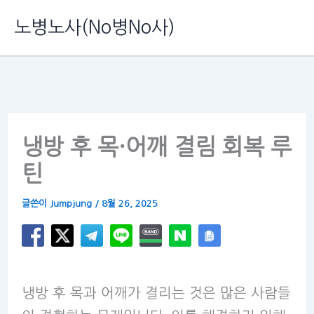
콘
노병노사(No병No사)
텐
츠
로
건
너
냉방 후 목·어깨 결림 회복 루
뛰
틴
기
글쓴이
Jumpjung
/
8월 26, 2025
냉방 후 목과 어깨가 결리는 것은 많은 사람들