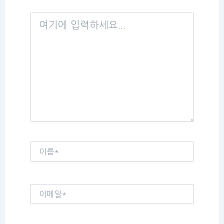
여
기
에
입
력
하
세
요...
이
름
*
이
메
일
*