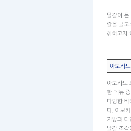
달걀이 든
랄을 골고
취하고자 
아보카도
아보카도 
한 메뉴 
다양한 비
다. 아보
지방과 다
달걀 조각