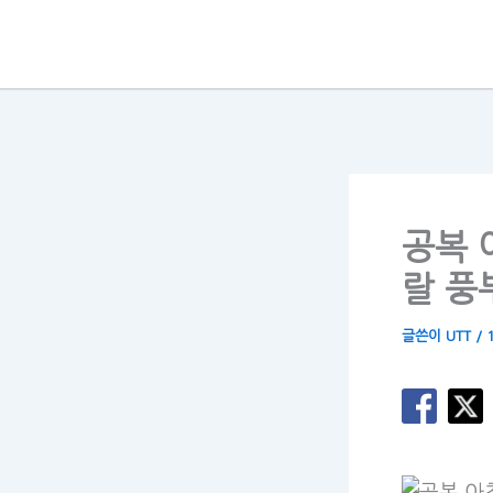
콘
텐
츠
로
건
너
뛰
공복 
기
랄 풍
글쓴이
UTT
/