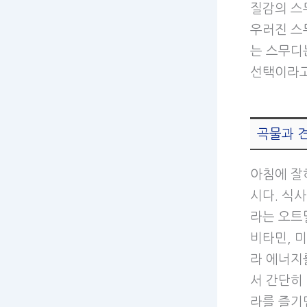
질감의 스
우러진 스
는 스무디
선택이라고
곡물과 
아침에 잘
시다. 식사
라는 오트
비타민, 
라 에너지
서 간단히
라를 즐기