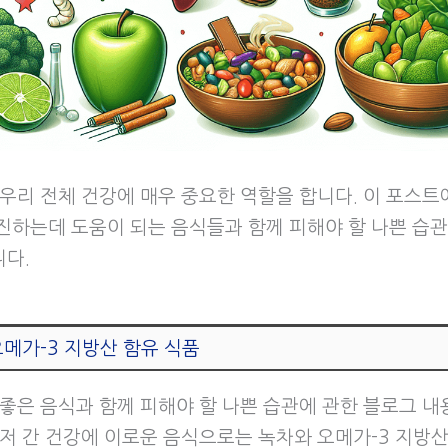
 우리 전체 건강에 매우 중요한 역할을 합니다. 이 포스트
진하는데 도움이 되는 음식들과 함께 피해야 할 나쁜 습관
다.
메가-3 지방산 함유 식품
 좋은 음식과 함께 피해야 할 나쁜 습관에 관한 블로그 내
먼저 간 건강에 이로운 음식으로는 녹차와 오메가-3 지방산