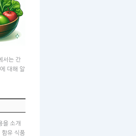
에서는 간
에 대해 알
용을 소개
 함유 식품