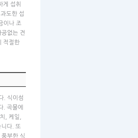
하게 섭취
 과도한 섭
금이나 조
가공없는 견
에 적절한
다. 식이섬
다. 곡물에
치, 케일,
니다. 또
 풍부한 식