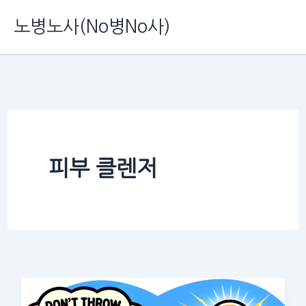
콘
노병노사(No병No사)
텐
츠
로
건
너
뛰
피부 클렌저
기