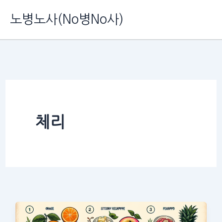
콘
노병노사(No병No사)
텐
츠
로
건
너
뛰
체리
기