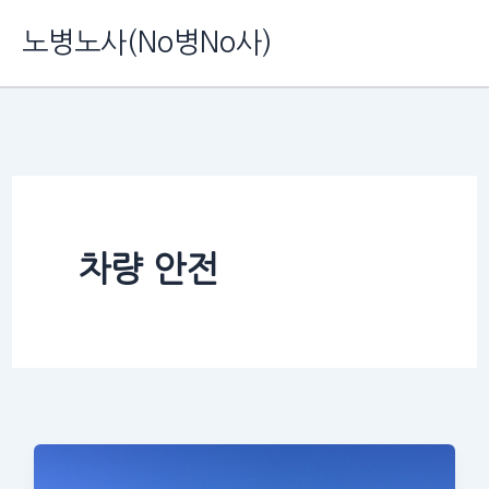
콘
노병노사(No병No사)
텐
츠
로
건
너
뛰
차량 안전
기