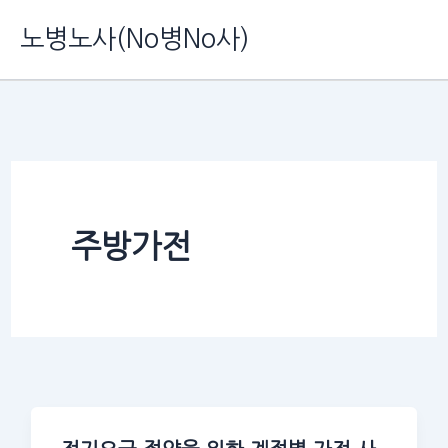
콘
노병노사(No병No사)
텐
츠
로
건
너
뛰
주방가전
기