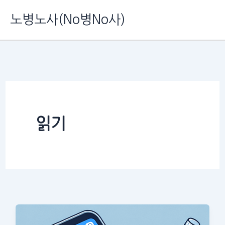
콘
노병노사(No병No사)
텐
츠
로
건
너
뛰
읽기
기