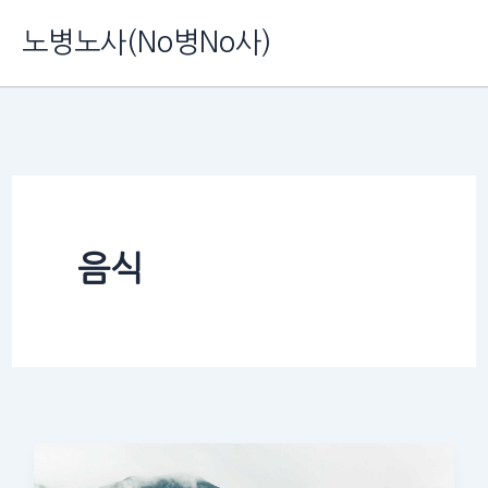
콘
노병노사(No병No사)
텐
츠
로
건
너
뛰
음식
기