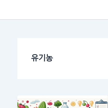
콘
텐
츠
로
건
너
뛰
기
유기농