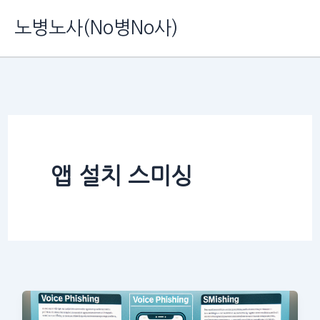
콘
노병노사(No병No사)
텐
츠
로
건
너
뛰
앱 설치 스미싱
기