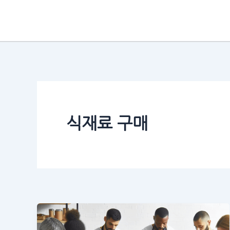
콘
텐
츠
로
건
너
뛰
기
식재료 구매