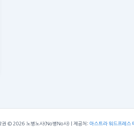
권 © 2026 노병노사(No병No사) | 제공처:
아스트라 워드프레스 