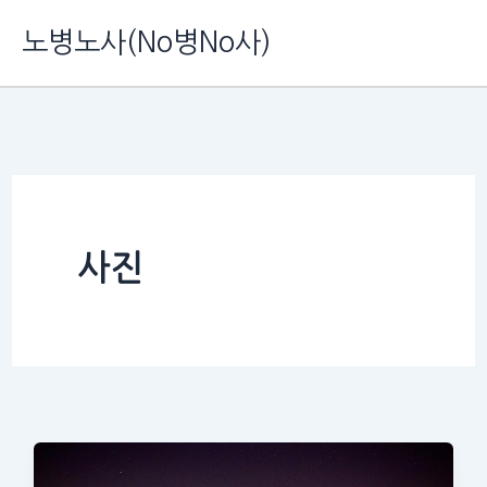
콘
노병노사(No병No사)
텐
츠
로
건
너
뛰
사진
기