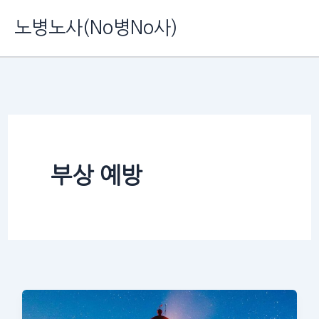
콘
노병노사(No병No사)
텐
츠
로
건
너
뛰
부상 예방
기