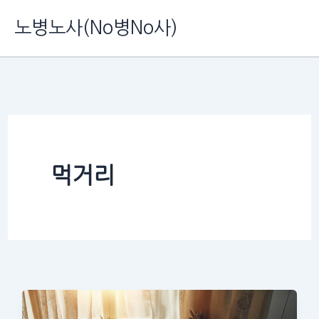
콘
노병노사(No병No사)
텐
츠
로
건
너
뛰
먹거리
기