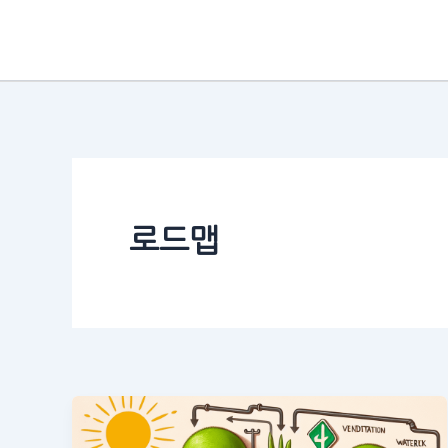
콘
텐
츠
로
건
너
뛰
기
로드맵