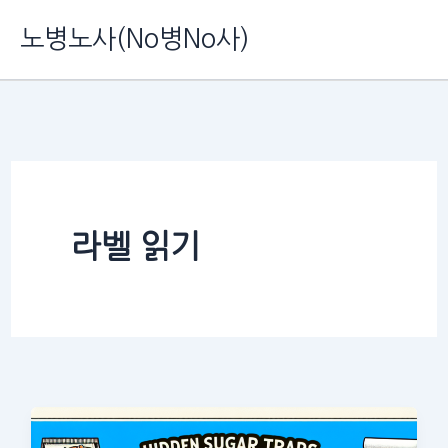
콘
노병노사(No병No사)
텐
츠
로
건
너
뛰
라벨 읽기
기