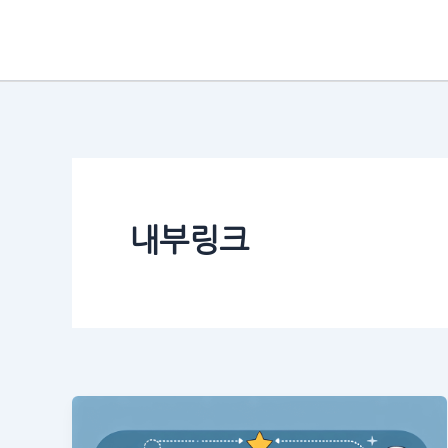
콘
텐
츠
로
건
너
뛰
기
내부링크