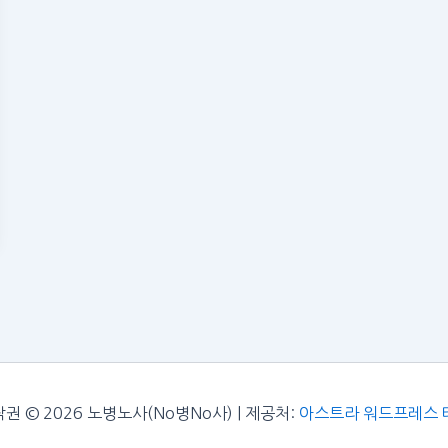
권 © 2026 노병노사(No병No사) | 제공처:
아스트라 워드프레스 