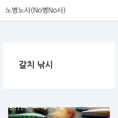
콘
노병노사(No병No사)
텐
츠
로
건
너
뛰
갈치 낚시
기