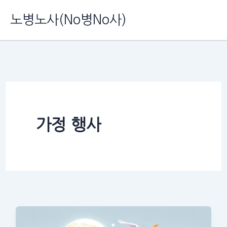
콘
노병노사(No병No사)
텐
츠
로
건
너
뛰
가정 행사
기